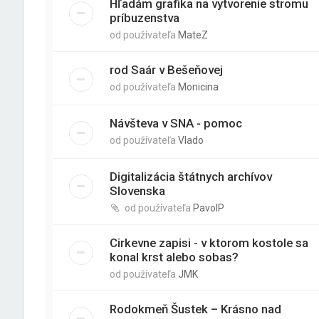
Hľadám grafika na vytvorenie stromu
príbuzenstva
od používateľa
MateZ
rod Saár v Bešeňovej
od používateľa
Monicina
Návšteva v SNA - pomoc
od používateľa
Vlado
Digitalizácia štátnych archívov
Slovenska
od používateľa
PavolP
Cirkevne zapisi - v ktorom kostole sa
konal krst alebo sobas?
od používateľa
JMK
Rodokmeň Šustek – Krásno nad