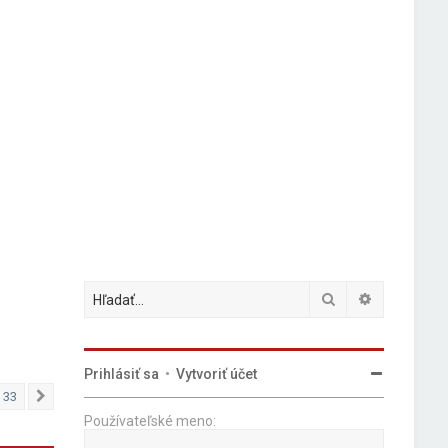
Hľadať
Rozšírené 
Prihlásiť sa
•
Vytvoriť účet
33
Ďalšia
Používateľské meno: