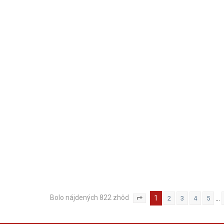
Bolo nájdených 822 zhôd
1
…
2
3
4
5
Strana
1
z
33