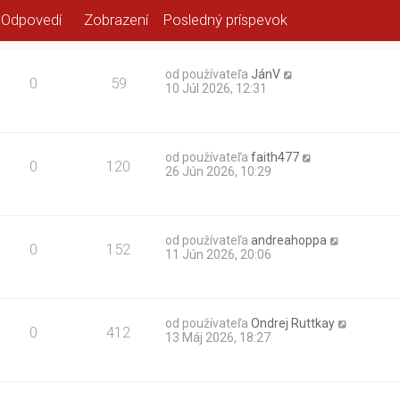
Odpovedí
Zobrazení
Posledný príspevok
od používateľa
JánV
0
59
10 Júl 2026, 12:31
od používateľa
faith477
0
120
26 Jún 2026, 10:29
od používateľa
andreahoppa
0
152
11 Jún 2026, 20:06
od používateľa
Ondrej Ruttkay
0
412
13 Máj 2026, 18:27