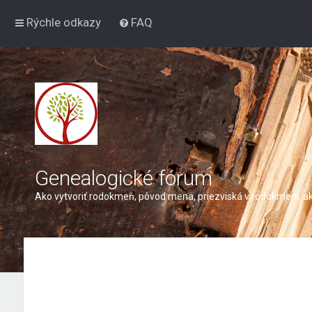
Rýchle odkazy
FAQ
Genealogické fórum
Ako vytvoriť rodokmeň, pôvod mena, priezviská v rodokmeni, ak